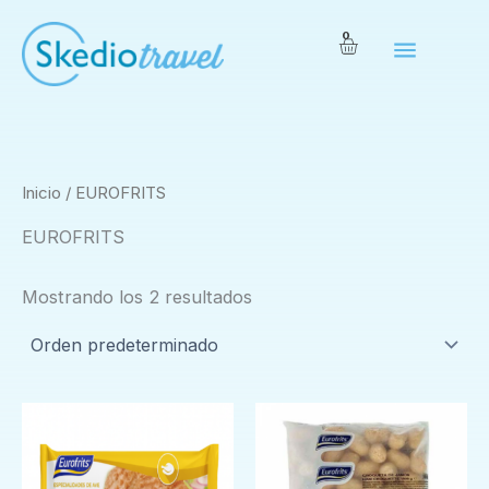
Ir
0
al
Carrito
contenido
Inicio
/ EUROFRITS
EUROFRITS
Mostrando los 2 resultados