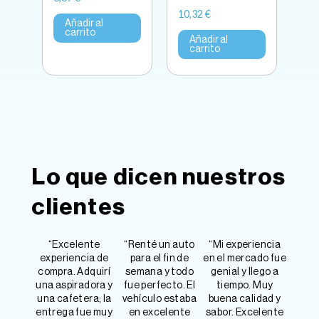
10,32
€
Añadir al
carrito
Añadir al
carrito
Lo que dicen nuestros
clientes
“Excelente
“Renté un auto
“Mi experiencia
experiencia de
para el fin de
en el mercado fue
compra. Adquirí
semana y todo
genial y llego a
una aspiradora y
fue perfecto. El
tiempo. Muy
una cafetera; la
vehículo estaba
buena calidad y
entrega fue muy
en excelente
sabor. Excelente