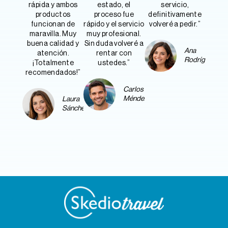
rápida y ambos
estado, el
servicio,
productos
proceso fue
definitivamente
funcionan de
rápido y el servicio
volveré a pedir.”
maravilla. Muy
muy profesional.
buena calidad y
Sin duda volveré a
Ana
atención.
rentar con
Rodríguez
¡Totalmente
ustedes.”
recomendados!”
Carlos
Méndez
Laura
Sánchez