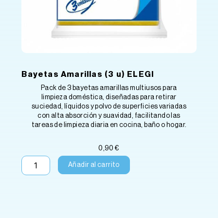
Bayetas Amarillas (3 u) ELEGI
Pack de 3 bayetas amarillas multiusos para
limpieza doméstica, diseñadas para retirar
suciedad, líquidos y polvo de superficies variadas
con alta absorción y suavidad, facilitando las
tareas de limpieza diaria en cocina, baño o hogar.
0,90
€
Bayetas
Añadir al carrito
Amarillas
(3
u)
ELEGI
cantidad