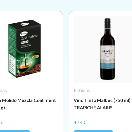
das
Bebidas
 Molido Mezcla Coaliment
Vino Tinto Malbec (750 ml)
 g)
TRAPICHE ALARIS
9
€
4,14
€