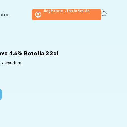
Regístrate
/ Inicia Sesión
0
Carrito
otros
ve 4.5% Botella 33cl
 / levadura