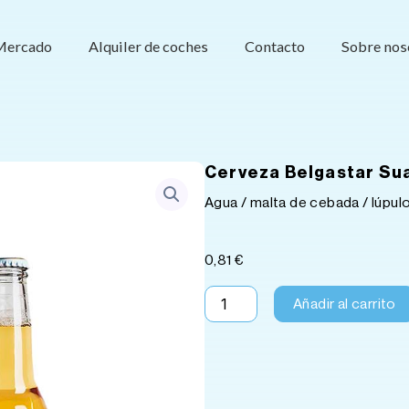
Mercado
Alquiler de coches
Contacto
Sobre nos
Cerveza Belgastar Sua
Agua / malta de cebada / lúpulo
0,81
€
Cerveza
Añadir al carrito
Belgastar
Suave
4.5%
Botella
33cl
cantidad