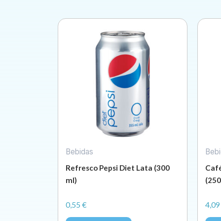
Bebidas
Bebi
Refresco Pepsi Diet Lata (300
Café
ml)
(250
0,55
€
4,0