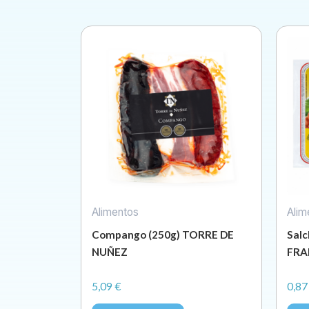
Alimentos
Alim
Compango (250g) TORRE DE
Salc
NUÑEZ
FRA
5,09
€
0,8