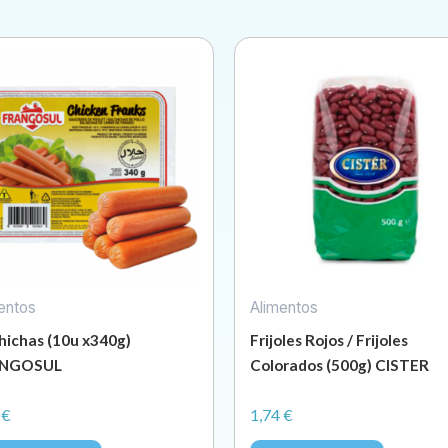
entos
Alimentos
hichas (10u x340g)
Frijoles Rojos / Frijoles
NGOSUL
Colorados (500g) CISTER
7
€
1,74
€