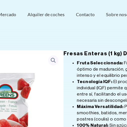
Mercado
Alquiler de coches
Contacto
Sobre nos
Fresas Enteras (1 kg)
Fruta Seleccionada:
F
óptimo de maduración, g
intenso y el equilibrio p
Tecnología IQF:
El pro
individual (IQF) permite
entre sí, facilitando el 
necesaria sin descongela
Máxima Versatilidad:
P
smoothies, batidos, mer
postres (coulis) o como 
100% Natural:
Sin azúc