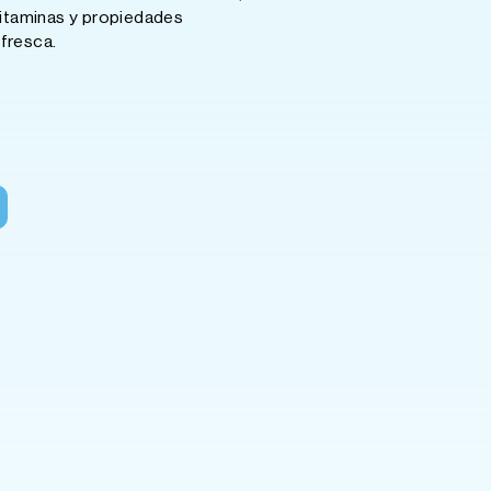
itaminas y propiedades
 fresca.
s