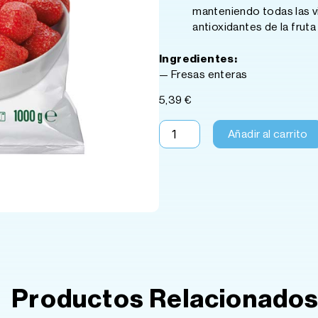
manteniendo todas las v
antioxidantes de la fruta
Ingredientes:
— Fresas enteras
5,39
€
Fresas
Añadir al carrito
Enteras
(1
kg)
D
´ARTA
cantidad
Productos Relacionado