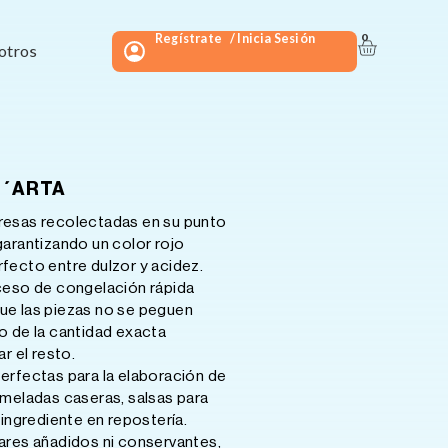
Regístrate
/ Inicia Sesión
0
Carrito
otros
 D´ARTA
resas recolectadas en su punto
arantizando un color rojo
erfecto entre dulzor y acidez.
ceso de congelación rápida
 que las piezas no se peguen
uso de la cantidad exacta
r el resto.
erfectas para la elaboración de
meladas caseras, salsas para
ingrediente en repostería.
ares añadidos ni conservantes,