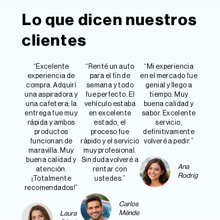
Lo que dicen nuestros
clientes
“Excelente
“Renté un auto
“Mi experiencia
experiencia de
para el fin de
en el mercado fue
compra. Adquirí
semana y todo
genial y llego a
una aspiradora y
fue perfecto. El
tiempo. Muy
una cafetera; la
vehículo estaba
buena calidad y
entrega fue muy
en excelente
sabor. Excelente
rápida y ambos
estado, el
servicio,
productos
proceso fue
definitivamente
funcionan de
rápido y el servicio
volveré a pedir.”
maravilla. Muy
muy profesional.
buena calidad y
Sin duda volveré a
Ana
atención.
rentar con
Rodríguez
¡Totalmente
ustedes.”
recomendados!”
Carlos
Méndez
Laura