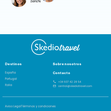
Sánchez
Destinos
Sobre nosotros
España
Contacto
Portugal
+34 937 42 28 54
Italia
central@skediotravel.com
Aviso Legal
Términos y condiciones