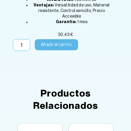
Ventajas:
Versatilidad de uso, Material
resistente, Control sencillo, Precio
Accesible
Garantía:
1 mes
30,43
€
VENTILADOR
Añadir al carrito
PEDESTAL
-
SAX-
PS4531
cantidad
Productos
Relacionados