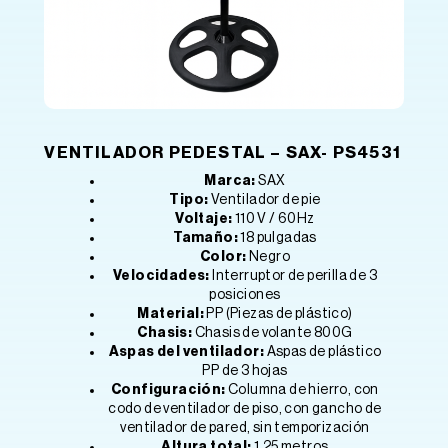
VENTILADOR PEDESTAL – SAX- PS4531
Marca:
SAX
Tipo:
Ventilador de pie
Voltaje:
110 V / 60Hz
Tamaño:
18 pulgadas
Color:
Negro
Velocidades:
Interruptor de perilla de 3
posiciones
Material:
PP (Piezas de plástico)
Chasis:
Chasis de volante 800G
Aspas del ventilador:
Aspas de plástico
PP de 3 hojas
Configuración:
Columna de hierro, con
codo de ventilador de piso, con gancho de
ventilador de pared, sin temporización
Altura total:
1,25 metros