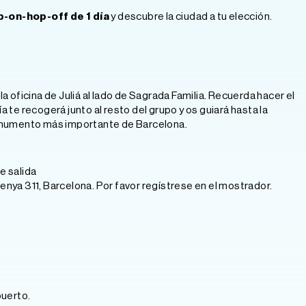
p-on-hop-off de 1 día
y descubre la ciudad a tu elección.
a oficina de Juliá al lado de Sagrada Familia. Recuerda hacer el
a te recogerá junto al resto del grupo y os guiará hasta la
 monumento más importante de Barcelona.
e salida
denya 311, Barcelona. Por favor regístrese en el mostrador.
puerto.