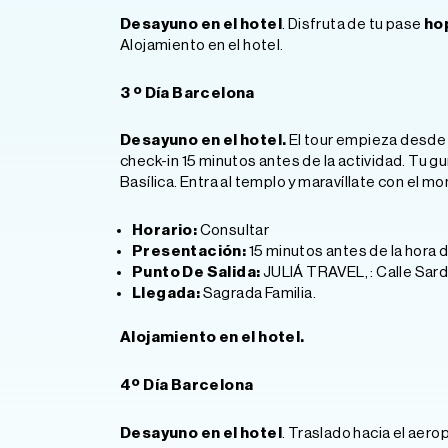
Desayuno en el hotel
. Disfruta de tu pase
ho
Alojamiento en el hotel.
3 º Día Barcelona
Desayuno en el hotel.
El tour empieza desde l
check-in 15 minutos antes de la actividad. Tu guí
Basílica. Entra al templo y maravíllate con el
Horario:
Consultar
Presentación:
15 minutos antes de la hora d
Punto De Salida:
JULIÁ TRAVEL,
: Calle Sar
Llegada:
Sagrada Familia.
Alojamiento en el hotel.
4º Día Barcelona
Desayuno en el hotel
. Traslado hacia el aero