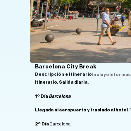
Barcelona City Break
Descripción e Itinerario
Incluye
Informac
Itinerario. Salida diaria.
1º Día
Barcelona
Llegada al aeropuerto y traslado al hotel
.
2º Día
Barcelona