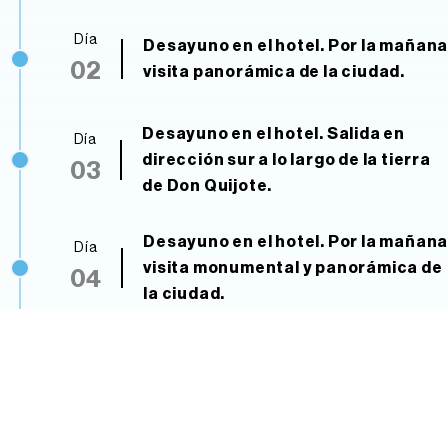
Día
Desayuno en el hotel. Por la mañan
02
visita panorámica de la ciudad.
Desayuno en el hotel. Salida en
Día
dirección sur a lo largo de la tierra
03
de Don Quijote.
Desayuno en el hotel. Por la mañan
Día
visita monumental y panorámica de
04
la ciudad.
Después del desayuno en el hotel
Día
salida dirección sur por la ruta de
05
los Pueblos Blancos con dirección a
Ronda.