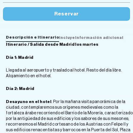
Reservar
Descripción e Itinerario
Incluye
Información adicional
Itinerario / Salida desde Madrid los martes
Día 1: Madrid
Llegada al aeropuerto y traslado al hotel. Resto del día libre.
Alojamiento en el hotel.
Día 2: Madrid
Desayuno en el hotel
. Por la mañana visita panorámica de la
ciudad; contemplaremos sus orígenes medievales como la
fortaleza árabe recorriendo el Barrio de la Morería, caracterizado
por la antigüedad de sus edificios y los sabores de sus mesones;
recorreremos el Madrid cortesano de los Austrias con Felipe II y
sus edificios renacentistas y barrocos en la Puerta del Sol, Plaza