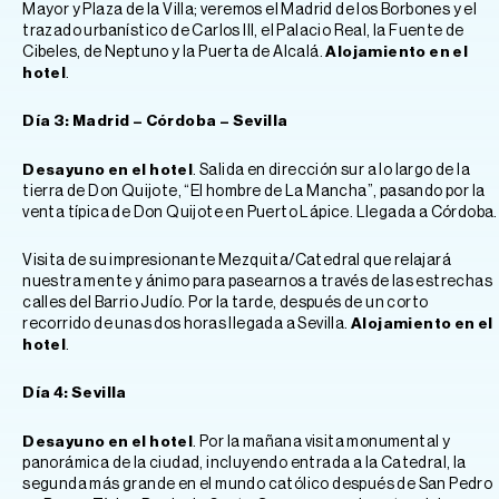
Mayor y Plaza de la Villa; veremos el Madrid de los Borbones y el
trazado urbanístico de Carlos III, el Palacio Real, la Fuente de
Cibeles, de Neptuno y la Puerta de Alcalá.
Alojamiento en el
hotel
.
Día 3: Madrid – Córdoba – Sevilla
Desayuno en el hotel
. Salida en dirección sur a lo largo de la
tierra de Don Quijote, “El hombre de La Mancha”, pasando por la
venta típica de Don Quijote en Puerto Lápice. Llegada a Córdoba.
Visita de su impresionante Mezquita/Catedral que relajará
nuestra mente y ánimo para pasearnos a través de las estrechas
calles del Barrio Judío. Por la tarde, después de un corto
recorrido de unas dos horas llegada a Sevilla.
Alojamiento en el
hotel
.
Día 4: Sevilla
Desayuno en el hotel
. Por la mañana visita monumental y
panorámica de la ciudad, incluyendo entrada a la Catedral, la
segunda más grande en el mundo católico después de San Pedro