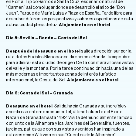
en Roma. Típico Barrio de Santa Cruz, escenario natural de
“Carmen” así como lugar donde se desarrolló el mito de “Don
Juan”. Parque de María Luisa y Plaza de España. Tarde libre para
descubrir diferentes perspectivas y sabores específicos de esta
activa ciudad plena de luz.
Alojamiento en el hotel
.
Día 5: Sevilla – Ronda – Costa del Sol
Después del desayuno en el hotel
salida dirección sur por la
ruta de los Pueblos Blancos con dirección a Ronda; tiempo libre
para admirar esta ciudad de origen Celta con maravillosas vistas
del valle y la montaña. Por la tarde continuación hacia una de las
más modernas e importantes zonas de interés turístico
internacional, la Costa del Sol.
Alojamiento en el hotel
.
Día 6: Costa del Sol – Granada
Desayuno en el hotel
. Salida hacia Granada y su increíble y
asombroso entorno monumental, último baluarte del Reino
Nazarí de Granada hasta 1492. Visita del mundialmente famoso
conjunto de la Alhambra y los Jardines del Generalife, fuentes,
jardines, patios que con sus vistas y sonidos han inspirado a
autores como W. Irving en sus “Cuentos de la Alhambra”.